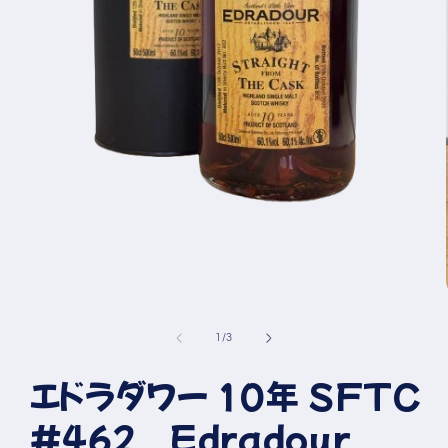
モ
ー
の
1
/
3
ダ
ル
エドラダワー 10年 SFTC
で
メ
デ
#462 Edradour
ィ