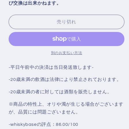
び交換は出来かねます。
ワ
ワ
ー
ー
10
10
売り切れ
年
年
SFTC
SFTC
#462
#462
Edradour
Edradour
2012
2012
別のお支払い方法
Straight
Straight
From
From
‐平日午前中の決済は当日発送致します‐
The
The
Cask
Cask
-20歳未満の飲酒は法律により禁止されております。
-
-
Sherry
Sherry
-20歳未満の者に対しては酒類を販売しません。
Cask
Cask
Matured
Matured
※商品の特性上、オリや濁が生じる場合がございます
60.1%
60.1%
が、品質には問題ございません。
の
の
数
数
-whiskybaseの評点：86.00/100