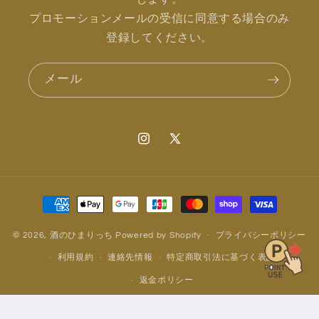
プロモーションメールの受信に同意する場合のみ
登録してください。
メール
Instagram
X
(Twitter)
決
済
方
© 2026,
酒のひまりっち
Powered by Shopify
プライバシーポリシー
法
利用規約
連絡先情報
特定商取引法に基づく表記
返金ポリシー