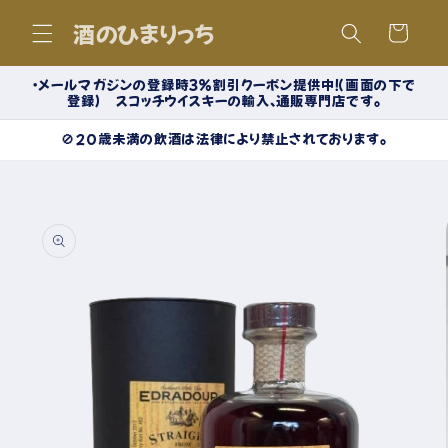
コンテ
カ
ンツに
酒のひまりっち
ー
進む
ト
・メールマガジンの登録時３％割引クーポン提供中！（画面の下で
登録） スコッチウイスキーの輸入、通販専門店です。
🚫20歳未満の飲酒は法律により禁止されております。
商品情
報にス
キップ