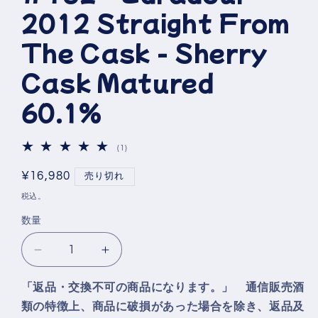
ア
2012 Straight From
(1)
を
開
The Cask - Sherry
く
Cask Matured
60.1%
1
(1)
レ
ビ
通
¥16,980
売り切れ
ュ
常
ー
税込。
数
価
の
数量
格
合
計
エ
エ
ド
ド
「返品・交換不可の商品になります。」 通信販売酒
ラ
ラ
類の特徴上、商品に破損があった場合を除き、返品及
ダ
ダ