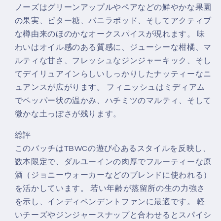
ノーズはグリーンアップルやペアなどの鮮やかな果園
の果実、ビター糖、バニラポッド、そしてアクティブ
な樽由来のほのかなオークスパイスが現れます。 味
わいはオイル感のある質感に、ジューシーな柑橘、マ
ルティな甘さ、フレッシュなジンジャーキック、そし
てデイリュアインらしいしっかりしたナッティーなニ
ュアンスが広がります。 フィニッシュはミディアム
でペッパー状の温かみ、ハチミツのマルティ、そして
微かな土っぽさが残ります。
総評
このバッチはTBWCの遊び心あるスタイルを反映し、
数本限定で、ダルユーインの肉厚でフルーティーな原
酒（ジョニーウォーカーなどのブレンドに使われる）
を活かしています。 若い年齢が蒸留所の生の力強さ
を示し、インディペンデントファンに最適です。 軽
いチーズやジンジャースナップと合わせるとスパイシ