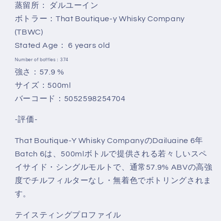
6
6
蒸留所： ダルユーイン
y.o.
y.o.
ボトラー：That Boutique-y Whisky Company
-
-
(TBWC)
Batch
Batch
Stated Age： 6 years old
6
6
(That
(That
Number of bottles：
374
Boutique-
Boutique-
強さ：57
.9 %
Y
Y
サイズ：500ml
Whisky
Whisky
バーコード：
5052598254704
Company)
Company)
500ml
500ml
-評価-
の
の
数
数
That Boutique-Y Whisky CompanyのDailuaine 6年
量
量
Batch 6は、500mlボトルで提供される若々しいスペ
を
を
イサイド・シングルモルトで、通常57.9% ABVの高強
減
増
度でチルフィルターなし・無着色でボトリングされま
ら
や
す。
す
す
テイスティングプロファイル