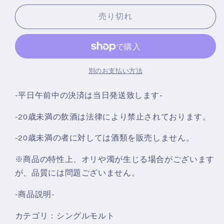
ウ
ウ
イ
イ
売り切れ
ス
ス
キ
キ
ー)
ー)
ダ
ダ
別のお支払い方法
ル
ル
ユ
ユ
‐平日午前中の決済は当日発送致します‐
ー
ー
-20歳未満の飲酒は法律により禁止されております。
イ
イ
ン
ン
-20歳未満の者に対しては酒類を販売しません。
6
6
年
年
※商品の特性上、オリや濁が生じる場合がございます
バ
バ
が、品質には問題ございません。
ッ
ッ
チ
チ
-商品説明-
6
6
カテゴリ：シングルモルト
Dailuaine
Dailuaine