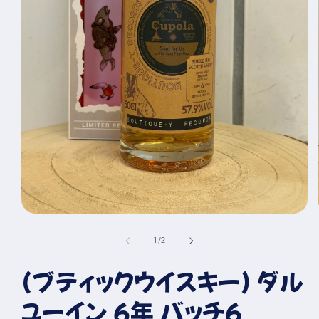
モ
ー
の
1
/
2
ダ
ル
(ブティックウイスキー) ダル
で
メ
デ
ユーイン 6年 バッチ6
ィ