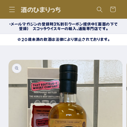
コンテ
カ
ンツに
酒のひまりっち
ー
進む
ト
・メールマガジンの登録時３％割引クーポン提供中！（画面の下で
登録） スコッチウイスキーの輸入、通販専門店です。
🚫20歳未満の飲酒は法律により禁止されております。
商品情
報にス
キップ