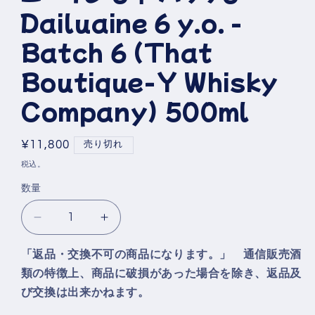
ア
Dailuaine 6 y.o. -
(1)
を
開
Batch 6 (That
く
Boutique-Y Whisky
Company) 500ml
通
¥11,800
売り切れ
常
税込。
価
数量
格
(ブ
(ブ
テ
テ
「返品・交換不可の商品になります。」 通信販売酒
ィ
ィ
類の特徴上、商品に破損があった場合を除き、返品及
ッ
ッ
び交換は出来かねます。
ク
ク