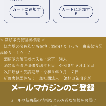
価
元:
常
格
カートに追加す
カートに追加す
価
る
る
格
※ 酒類販売管理者標識 ※
・販売場の名称及び所在地：酒のひまりっち 東京都港区
高輪３－１０－２
・酒類販売管理者の氏名：森下 翔人
・酒類販売管理研修受講年月日：令和６年９月１８日
・次回研修の受講期限：令和９年９月１７日
・研修実施団体名：一般社団法人 酒類政策研究所
メールマガジンのご登録
セールや新商品の情報などのお得な情報をお届け