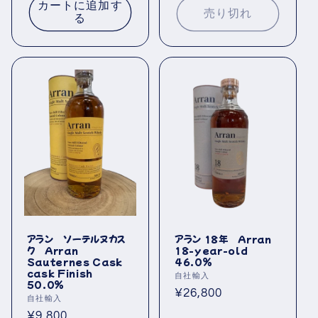
価
カートに追加す
の
数
価
売り切れ
合
格
の
る
計
合
格
計
アラン ソーテルヌカス
アラン 18年 Arran
ク Arran
18-year-old
Sauternes Cask
46.0％
cask Finish
販
自社輸入
50.0％
売
通
¥26,800
販
自社輸入
元:
常
売
通
¥9,800