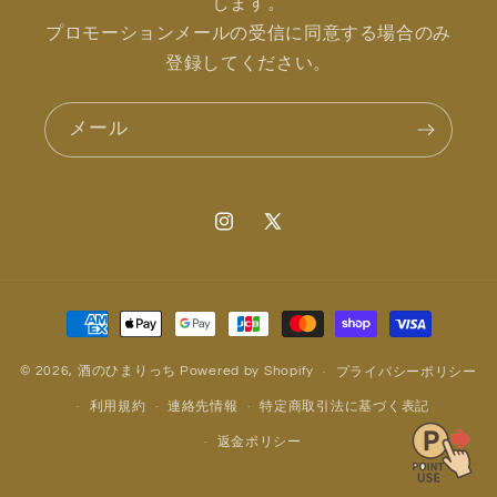
します。
プロモーションメールの受信に同意する場合のみ
登録してください。
メール
Instagram
X
(Twitter)
決
済
方
© 2026,
酒のひまりっち
Powered by Shopify
プライバシーポリシー
法
利用規約
連絡先情報
特定商取引法に基づく表記
返金ポリシー