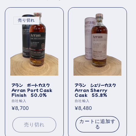
:
売り切れ
アラン ポートカスク
アラン シェリーカスク
Arran Port Cask
Arran Sherry
Finish 50.0％
Cask 55.8％
販
自社輸入
販
自社輸入
売
売
通
¥8,700
通
¥8,480
元:
元:
常
常
カートに追加す
価
価
売り切れ
る
格
格