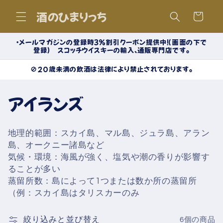
コンテ
カ
ンツに
酒のひまりっち
ー
進む
ト
・メールマガジンの登録時３％割引クーポン提供中！（画面の下で
登録） スコッチウイスキーの輸入、通販専門店です。
🚫20歳未満の飲酒は法律により禁止されております。
コ
アイランズ
レ
地理的範囲：スカイ島、マル島、ジュラ島、アラン
ク
島、オークニー諸島など
気候・環境：海風が強く、塩気や潮の香りが影響す
シ
ることが多い
ョ
蒸留所数：島によって1つまたは数か所の蒸留所
（例：スカイ島はタリスカーのみ
ン
絞り込みと並び替え
6個の商品