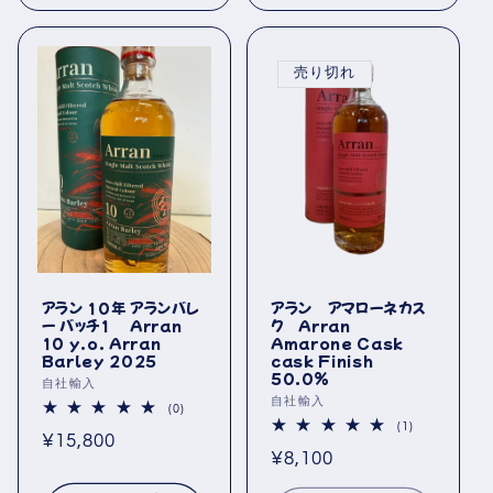
売り切れ
アラン 10年 アランバレ
アラン アマローネカス
ー バッチ1 Arran
ク Arran
10 y.o. Arran
Amarone Cask
Barley 2025
cask Finish
50.0％
販
自社輸入
販
自社輸入
売
0
(0)
レ
売
1
(1)
元:
通
¥15,800
ビ
レ
元:
ュ
通
¥8,100
ビ
常
ー
ュ
常
数
ー