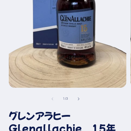
モ
ー
の
1
/
3
ダ
ル
グレンアラヒー
で
メ
デ
Glenallachie 15年
ィ