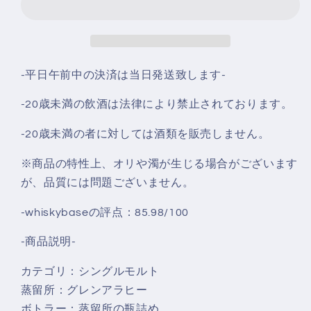
年
年
46%
46%
の
の
数
数
‐平日午前中の決済は当日発送致します‐
量
量
を
を
-20歳未満の飲酒は法律により禁止されております。
減
増
ら
や
-20歳未満の者に対しては酒類を販売しません。
す
す
※商品の特性上、オリや濁が生じる場合がございます
が、品質には問題ございません。
-whiskybaseの評点：85.98/100
-商品説明-
カテゴリ：シングルモルト
蒸留所：グレンアラヒー
ボトラー：蒸留所の瓶詰め