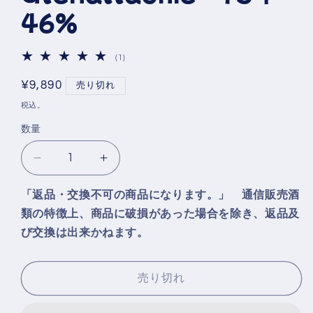
ア
46%
(1)
を
開
く
1
(1)
レ
ビ
通
¥9,890
売り切れ
ュ
常
ー
税込。
数
価
の
数量
格
合
計
グ
グ
レ
レ
「返品・交換不可の商品になります。」 通信販売酒
ン
ン
類の特徴上、商品に破損があった場合を除き、返品及
ア
ア
び交換は出来かねます。
ラ
ラ
ヒ
ヒ
ー
ー
売り切れ
Glenallachie
Glenallachie
15
15