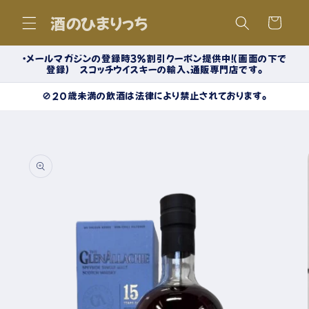
コンテ
カ
ンツに
酒のひまりっち
ー
進む
ト
・メールマガジンの登録時３％割引クーポン提供中！（画面の下で
登録） スコッチウイスキーの輸入、通販専門店です。
🚫20歳未満の飲酒は法律により禁止されております。
商品情
報にス
キップ