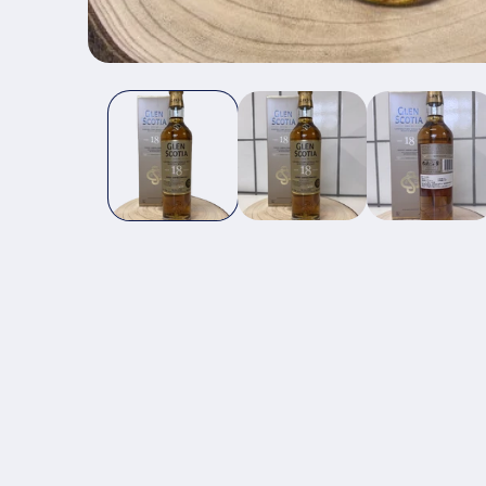
モ
ー
ダ
ル
で
メ
デ
ィ
ア
(1)
を
開
く