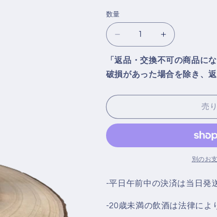
価
数量
格
グ
グ
レ
レ
「返品・交換不可の商品にな
ン
ン
破損があった場合を除き、返
ス
ス
コ
コ
シ
シ
売
ア
ア
Glen
Glen
Scotia
Scotia
18
18
年
年
別のお
46％
46％
‐平日午前中の決済は当日発
の
の
数
数
-20歳未満の飲酒は法律に
量
量