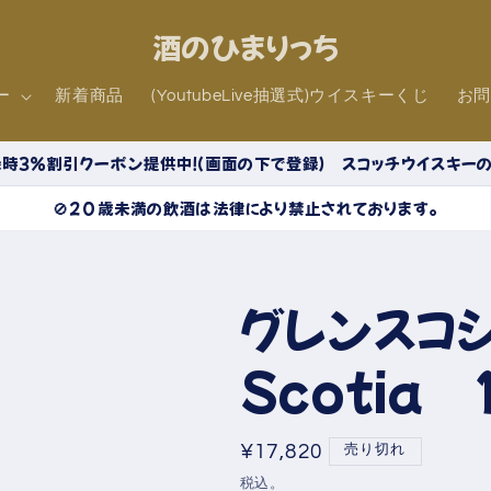
酒のひまりっち
ー
新着商品
(YoutubeLive抽選式)ウイスキーくじ
お
時３％割引クーポン提供中！（画面の下で登録） スコッチウイスキー
🚫20歳未満の飲酒は法律により禁止されております。
グレンスコシ
Scotia
通
¥17,820
売り切れ
常
税込。