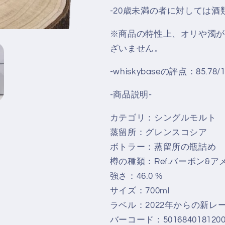
を
を
-20歳未満の者に対しては
減
増
ら
や
※商品の特性上、オリや濁が
す
す
ざいません。
-whiskybaseの評点：85.78/1
-商品説明-
カテゴリ：シングルモルト
蒸留所：グレンスコシア
ボトラー：蒸留所の瓶詰め
樽の種類：Ref.バーボン&ア
強さ：46.0 %
サイズ：700ml
ラベル：2022年からの新レ
バーコード：501684018120