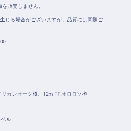
酒類を販売しません。
生じる場合がございますが、品質には問題ご
00
メリカンオーク樽、12m FF.オロロソ樽
ーベル
0