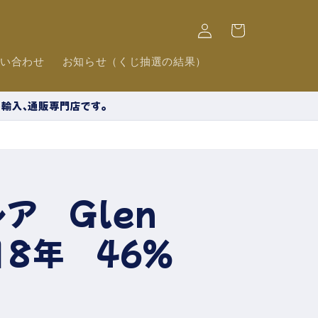
ロ
カ
グ
ー
イ
ト
ン
問い合わせ
お知らせ（くじ抽選の結果）
の輸入、通販専門店です。
ア Glen
 18年 46％