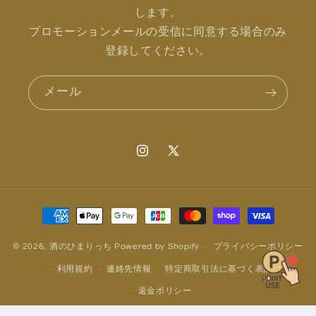
します。
プロモーションメールの受信に同意する場合のみ
登録してください。
メール
Instagram
X
(Twitter)
決
済
方
© 2026,
酒のひまりっち
Powered by Shopify
プライバシーポリシー
法
利用規約
連絡先情報
特定商取引法に基づく表記
返金ポリシー