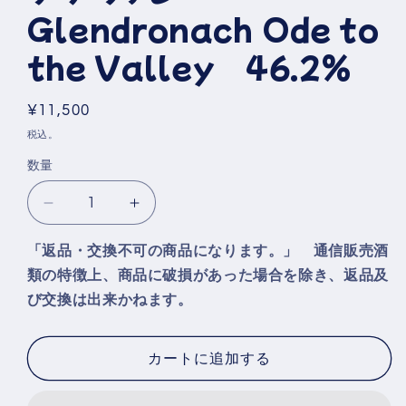
ア
Glendronach Ode to
(1)
を
開
the Valley 46.2％
く
通
¥11,500
常
税込。
価
数量
格
グ
グ
レ
レ
「返品・交換不可の商品になります。」 通信販売酒
ン
ン
類の特徴上、商品に破損があった場合を除き、返品及
ド
ド
び交換は出来かねます。
ロ
ロ
ナ
ナ
ッ
ッ
カートに追加する
ク
ク
オ
オ