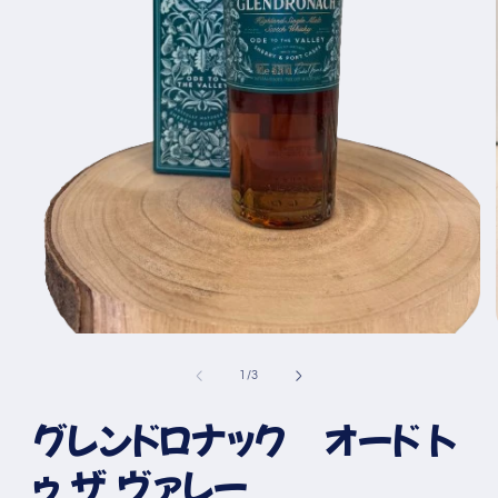
モ
ー
の
1
/
3
ダ
ル
グレンドロナック オード ト
で
メ
デ
ゥ ザ ヴァレー
ィ