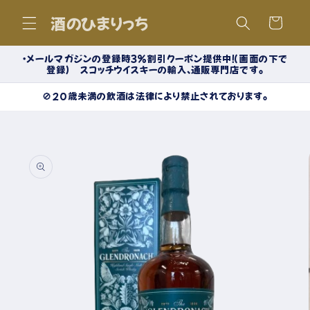
コンテ
カ
ンツに
酒のひまりっち
ー
進む
ト
・メールマガジンの登録時３％割引クーポン提供中！（画面の下で
登録） スコッチウイスキーの輸入、通販専門店です。
🚫20歳未満の飲酒は法律により禁止されております。
商品情
報にス
キップ