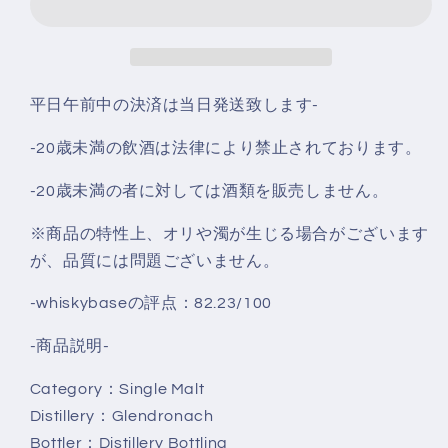
ー
ー
ド
ド
ト
ト
ゥ
ゥ
平日午前中の決済は当日発送致します‐
ザ
ザ
-20歳未満の飲酒は法律により禁止されております。
ヴ
ヴ
ァ
ァ
-20歳未満の者に対しては酒類を販売しません。
レ
レ
ー
ー
※商品の特性上、オリや濁が生じる場合がございます
Glendronach
Glendronach
が、品質には問題ございません。
Ode
Ode
to
to
-whiskybaseの評点：82.23/100
the
the
Valley
Valley
-商品説明-
46.2％
46.2％
の
の
Category：Single Malt
数
数
Distillery：Glendronach
量
量
Bottler：Distillery Bottling