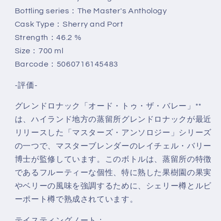
を
を
Bottling series：The Master's Anthology
減
増
Cask Type：Sherry and Port
ら
や
Strength：46.2 %
す
す
Size：700 ml
Barcode：5060716145483
-評価-
グレンドロナック「オード・トゥ・ザ・バレー」**
は、ハイランド地方の蒸留所グレンドロナックが最近
リリースした「マスターズ・アンソロジー」シリーズ
の一つで、マスターブレンダーのレイチェル・バリー
博士が監修しています。このボトルは、蒸留所の特徴
であるフルーティーな個性、特に熟した果樹園の果実
やベリーの風味を強調するために、シェリー樽とルビ
ーポート樽で熟成されています。
テイスティングノート：