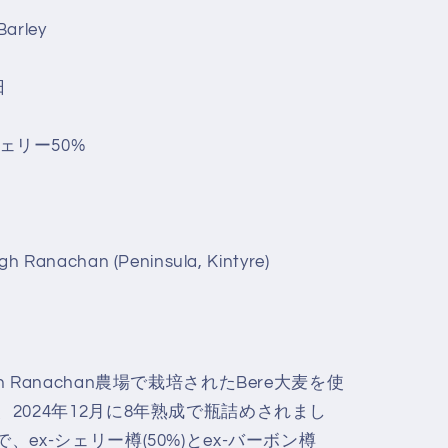
rley
日
ェリー50%
 Ranachan (Peninsula, Kintyre)
h Ranachan農場で栽培されたBere大麦を使
、2024年12月に8年熟成で瓶詰めされまし
、ex-シェリー樽(50%)とex-バーボン樽