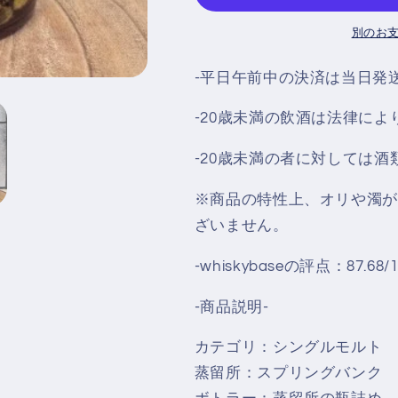
ー
ー
別のお
カ
カ
ル
ル
‐平日午前中の決済は当日発
バ
バ
ー
ー
-20歳未満の飲酒は法律に
レ
レ
-20歳未満の者に対しては
イ
イ
Springbank
Springbank
※商品の特性上、オリや濁が
Local
Local
Barley
Barley
ざいません。
8
8
年
年
-whiskybaseの評点：87.68/1
2025
2025
年
年
-商品説明-
リ
リ
カテゴリ：シングルモルト
リ
リ
ー
ー
蒸留所：スプリングバンク
ス
ス