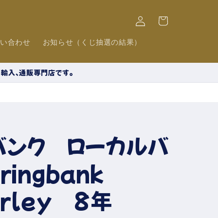
ロ
カ
グ
ー
イ
ト
ン
問い合わせ
お知らせ（くじ抽選の結果）
の輸入、通販専門店です。
バンク ローカルバ
ingbank
Barley 8年