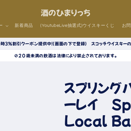
酒のひまりっち
ー
新着商品
(YoutubeLive抽選式)ウイスキーくじ
お
時３％割引クーポン提供中！（画面の下で登録） スコッチウイスキー
🚫20歳未満の飲酒は法律により禁止されております。
スプリング
ーレイ Spr
Local 