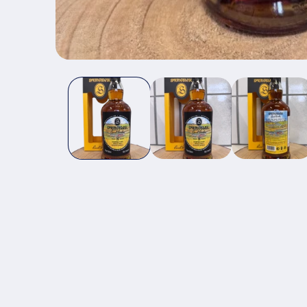
モ
ー
ダ
ル
で
メ
デ
ィ
ア
(1)
を
開
く