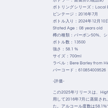
ボトラー：蒸留所の瓶詰め
58.1％
58.1％
ボトリングシリーズ：Local Ba
の
の
ビンテージ：2016年7月
数
数
ボトル入り：2024年12月10
量
量
Stated Age：08 years old
を
を
樽の種類：バーボン50%、シ
減
増
ボトル数：13500
ら
や
強さ：58.1 %
す
す
サイズ：700ml
ラベル：Bere Barley from High
バーコード：610854009526
-評価-
この2025年リリースは、Hig
用して2016年7月に蒸留され
た。アルコール度数は58.1%で