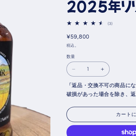
2025年リ
3
(3)
レ
ビ
通
¥59,800
ュ
常
税込。
ー
価
数
数量
の
格
合
ス
ス
計
プ
プ
「返品・交換不可の商品にな
リ
リ
破損があった場合を除き、返
ン
ン
グ
グ
バ
バ
カート
ン
ン
ク
ク
ロ
ロ