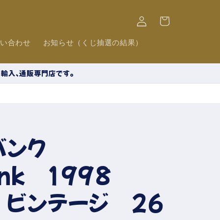
ロ
カ
グ
ー
イ
ト
ン
問い合わせ
お知らせ（くじ抽選の結果）
の輸入、通販専門店です。
グバンク
bank 1998
e ビンテージ 26