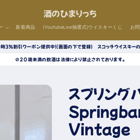
酒のひまりっち
ー
新着商品
(YoutubeLive抽選式)ウイスキーくじ
お
時３％割引クーポン提供中！（画面の下で登録） スコッチウイスキー
🚫20歳未満の飲酒は法律により禁止されております。
スプリン
Spring
Vintag