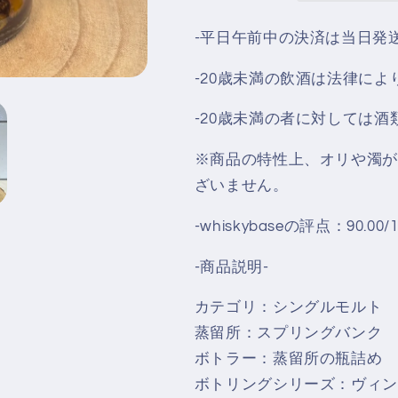
ビ
ビ
-平日午前中の決済は当日発
ン
ン
テ
テ
-20歳未満の飲酒は法律に
ー
ー
ジ
ジ
-20歳未満の者に対しては
26
26
年
年
※商品の特性上、オリや濁が
48.3％
48.3％
ざいません。
の
の
数
数
-whiskybaseの評点：90.00/1
量
量
を
を
-商品説明-
減
増
カテゴリ：シングルモルト
ら
や
蒸留所：スプリングバンク
す
す
ボトラー：蒸留所の瓶詰め
ボトリングシリーズ：ヴィン