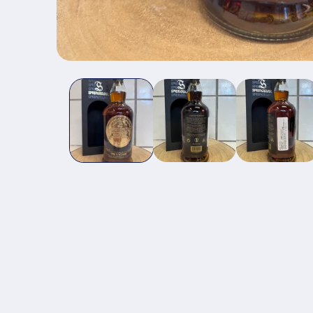
モ
ー
ダ
ル
で
メ
デ
ィ
ア
(1)
を
開
く