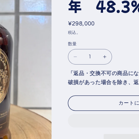
年 48.3
通
¥298,000
常
税込。
価
数量
格
ス
ス
プ
プ
「返品・交換不可の商品にな
リ
リ
破損があった場合を除き、返
ン
ン
グ
グ
バ
バ
カート
ン
ン
ク
ク
Springbank
Springban
1998
1998
Vintage
Vintage