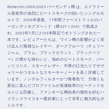
数
数
Ballechin 2005/2023 バーガンディ樽 は、エドラドー
量
量
ル蒸留所の強烈にピートスモークの効いたシングルモ
を
を
ルトで、2005年蒸留、17年間ファーストフィルのバ
減
増
ーガンディホグズヘッド（樽327＋334）で熟成さ
ら
や
れ、2023年7月に2103本限定でボトリングされた一
す
す
本です。レビュアーたちは、ワイン樽の影響がよく溶
け込んだ複雑なレイヤー、ダークフルーツ（チェリー
ジャム、プラム、ブラックカラント、ブラックベリ
ー）の豊かな味わいと、強めのピートスモーク、バー
ンリコリス、スモークレザー、中厚の口当たりでサヴ
ォリーかつタルトなスモーキーノートを高く評価して
います。ノンチルフィルターかつ無着色で、力強くも
変化に富んだプロファイルが高価格帯のピーテッドモ
ルトにも匹敵し、ファンキーな樽由来の個性を好むハ
イランドウイスキー愛好家にとって非常に魅力的なボ
トルです。