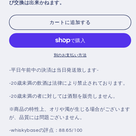
び交換は出来かねます。
ワ
ワ
ー
ー
バ
バ
カートに追加する
レ
レ
ッ
ッ
ヒ
ヒ
ェ
ェ
別のお支払い方法
ン
ン
17
17
‐平日午前中の決済は当日発送致します‐
年
年
バ
バ
-20歳未満の飲酒は法律により禁止されております。
ー
ー
-20歳未満の者に対しては酒類を販売しません。
ガ
ガ
ン
ン
※商品の特性上、オリや濁が生じる場合がございます
デ
デ
が、品質には問題ございません。
ィ
ィ
カ
カ
-whiskybaseの評点：88.65/100