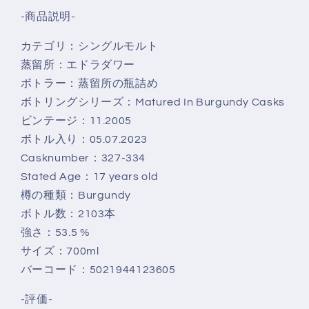
ス
ス
-商品説明-
ク
ク
カ
カ
カテゴリ：シングルモルト
ス
ス
蒸留所：エドラダワー
ク
ク
ボトラー：蒸留所の瓶詰め
ス
ス
ボトリングシリーズ：
Matured In Burgundy Casks
ト
ト
ビンテージ：
11.2005
レ
レ
ボトル入り：
05.07.2023
ン
ン
Casknumber：
327-334
グ
グ
Stated Age：17 years old
ス
ス
樽の種類：
Burgundy
Ballechin
Ballechin
ボトル数：2103本
2005/2023
2005/2023
Burgundy
Burgundy
強さ：53
.5 %
Casks
Casks
サイズ：700ml
cask
cask
バーコード：
5021944123605
strength
strength
53.5%
53.5%
-評価-
の
の