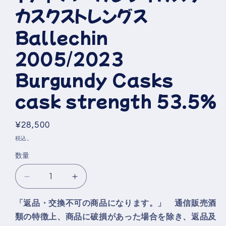
ア
カスクストレングス
(1)
を
開
Ballechin
く
2005/2023
Burgundy Casks
cask strength 53.5%
通
¥28,500
常
税込。
価
数量
格
エ
エ
ド
ド
「返品・交換不可の商品になります。」 通信販売酒
ラ
ラ
類の特徴上、商品に破損があった場合を除き、返品及
ダ
ダ