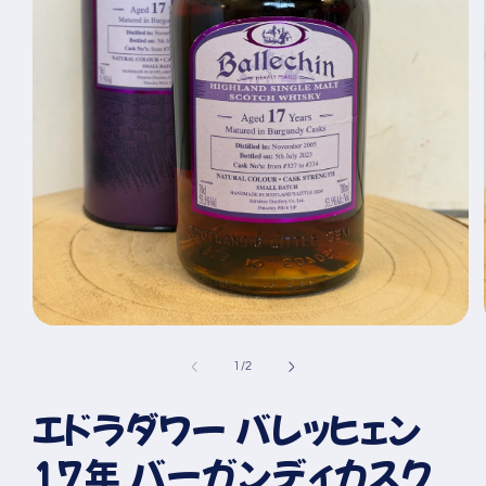
モ
ー
の
1
/
2
ダ
ル
エドラダワー バレッヒェン
で
メ
デ
17年 バーガンディカスク
ィ