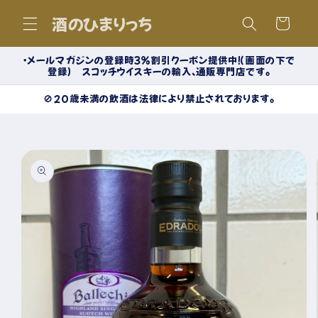
コンテ
カ
ンツに
酒のひまりっち
ー
進む
ト
・メールマガジンの登録時３％割引クーポン提供中！（画面の下で
登録） スコッチウイスキーの輸入、通販専門店です。
🚫20歳未満の飲酒は法律により禁止されております。
商品情
報にス
キップ